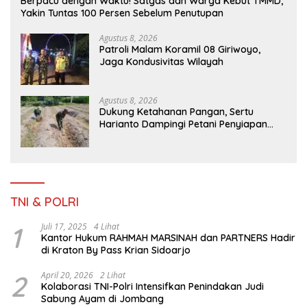
Berpacu dengan Waktu! Satgas dan Warga Kebut TMMD,
Yakin Tuntas 100 Persen Sebelum Penutupan
Agustus 8, 2026
Patroli Malam Koramil 08 Giriwoyo,
Jaga Kondusivitas Wilayah
Agustus 8, 2026
Dukung Ketahanan Pangan, Sertu
Harianto Dampingi Petani Penyiapan
Lahan Sawah Di Desa Ngoran
TNI & POLRI
1
Juli 17, 2025
4 Lihat
Kantor Hukum RAHMAH MARSINAH dan PARTNERS Hadir
di Kraton By Pass Krian Sidoarjo
2
April 20, 2026
2 Lihat
Kolaborasi TNI-Polri Intensifkan Penindakan Judi
Sabung Ayam di Jombang