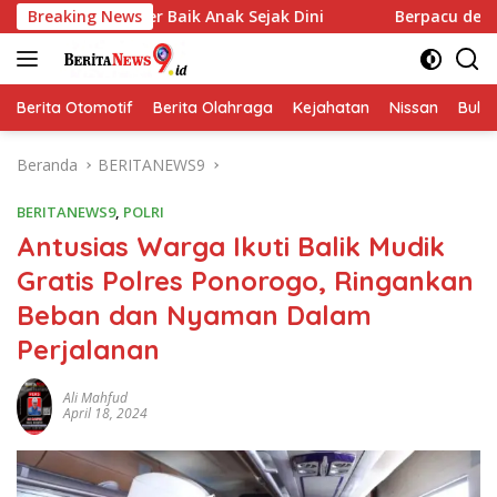
Langsung
er Baik Anak Sejak Dini
Breaking News
Berpacu dengan Waktu! Satgas
ke
konten
Berita Otomotif
Berita Olahraga
Kejahatan
Nissan
Bulut
Beranda
BERITANEWS9
BERITANEWS9
,
POLRI
Antusias Warga Ikuti Balik Mudik
Gratis Polres Ponorogo, Ringankan
Beban dan Nyaman Dalam
Perjalanan
Ali Mahfud
April 18, 2024