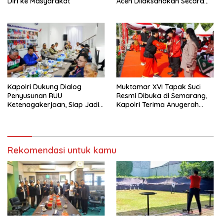
Diri ke Masyarakat
Aceh Dilaksanakan Secara
Profesional dan Transparan
Kapolri Dukung Dialog
Muktamar XVI Tapak Suci
Penyusunan RUU
Resmi Dibuka di Semarang,
Ketenagakerjaan, Siap Jadi
Kapolri Terima Anugerah
Jembatan Aspirasi Buruh
Anggota Kehormatan
Rekomendasi untuk kamu