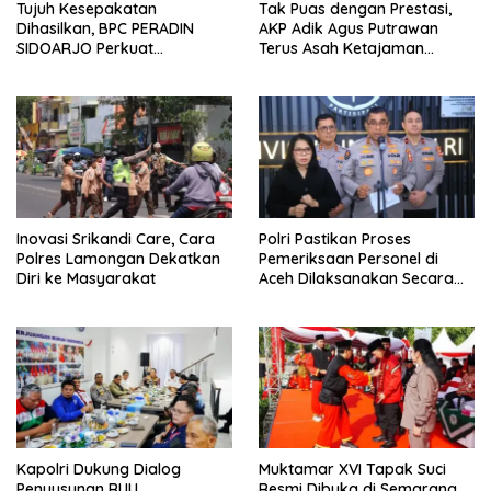
Tujuh Kesepakatan
Tak Puas dengan Prestasi,
Dihasilkan, BPC PERADIN
AKP Adik Agus Putrawan
SIDOARJO Perkuat
Terus Asah Ketajaman
Kolaborasi dengan DPRD
Bidikan di Lapangan Tembak
Inovasi Srikandi Care, Cara
Polri Pastikan Proses
Polres Lamongan Dekatkan
Pemeriksaan Personel di
Diri ke Masyarakat
Aceh Dilaksanakan Secara
Profesional dan Transparan
Kapolri Dukung Dialog
Muktamar XVI Tapak Suci
Penyusunan RUU
Resmi Dibuka di Semarang,