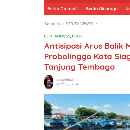
o
m
Berita Otomotif
Berita Olahraga
K
e
Beranda
BERITANEWS9
BERITANEWS9
,
POLRI
Antisipasi Arus Balik
Probolinggo Kota Sia
Tanjung Tembaga
Ali Mahfud
April 20, 2024