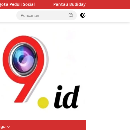
ntau Budidaya Lele di Genengwaru, Bhabinkamtibmas Pastikan 
tutup
nya