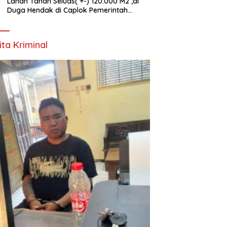
Lahan Tanah Seluas( +-) 120.000 M2 ,di
Duga Hendak di Caplok Pemerintah
Kelurahan Pucang Anom
ita Kriminal