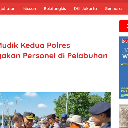
ejahatan
Nissan
Bulutangkis
DKI Jakarta
Gerindra
Jika anda m
 Mudik Kedua Polres
gakan Personel di Pelabuhan