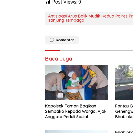
Post Views:
0
Antisipasi Arus Balik Mudik Kedua Polres 
Tanjung Tembaga
Komentar
Baca Juga
Kapolsek Taman Bagikan
Pantau B
Sembako kepada Warga, Ajak
Genengw
Anggota Peduli Sosial
Bhabink
Pertumbu
Baik
Bhabink