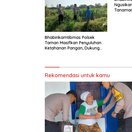
Ngusikan
Tanaman
Rangka 
Pangan
Bhabinkamtibmas Polsek
Taman Masifkan Penyuluhan
Ketahanan Pangan, Dukung
Swasembada Jagung
Rekomendasi untuk kamu