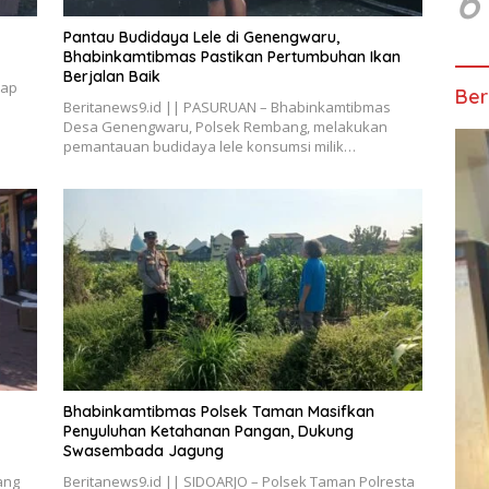
6
Pantau Budidaya Lele di Genengwaru,
Bhabinkamtibmas Pastikan Pertumbuhan Ikan
Berjalan Baik
dap
Ber
Beritanews9.id || PASURUAN – Bhabinkamtibmas
Desa Genengwaru, Polsek Rembang, melakukan
pemantauan budidaya lele konsumsi milik…
Bhabinkamtibmas Polsek Taman Masifkan
Penyuluhan Ketahanan Pangan, Dukung
Swasembada Jagung
ang
Beritanews9.id || SIDOARJO – Polsek Taman Polresta