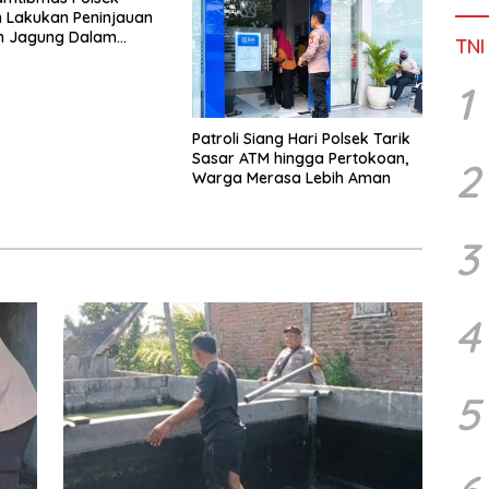
 Lakukan Peninjauan
 Jagung Dalam
TNI
Mendukung Ketahanan
1
Patroli Siang Hari Polsek Tarik
Sasar ATM hingga Pertokoan,
2
Warga Merasa Lebih Aman
3
4
5