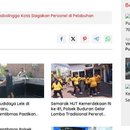
B
Probolinggo Kota Siagakan Personel di Pelabuhan
Ag
Vi
Pu
70
udidaya Lele di
Semarak HUT Kemerdekaan RI
aru,
ke-81, Polsek Buduran Gelar
amtibmas Pastikan
Lomba Tradisional Pererat
han Ikan Berjalan
Soliditas Personel
amtibmas Polsek