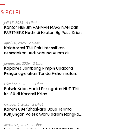
III TA. 2026
 & POLRI
Juli 17, 2025
4 Lihat
Kantor Hukum RAHMAH MARSINAH dan
PARTNERS Hadir di Kraton By Pass Krian
Sidoarjo
April 20, 2026
2 Lihat
Kolaborasi TNI-Polri Intensifkan
Penindakan Judi Sabung Ayam di
Jombang
Januari 26, 2026
2 Lihat
Kapolres Jombang Pimpin Upacara
Penganugerahan Tanda Kehormatan
Satyalancana Pengabdian bagi Personel
Polri
Oktober 8, 2025
2 Lihat
Polsek Krian Hadiri Peringatan HUT TNI
ke-80 di Koramil Krian
Oktober 6, 2025
2 Lihat
Korem 084/Bhaskara Jaya Terima
Kunjungan Polsek Waru dalam Rangka
HUT ke-80 TNI
Agustus 5, 2025
2 Lihat