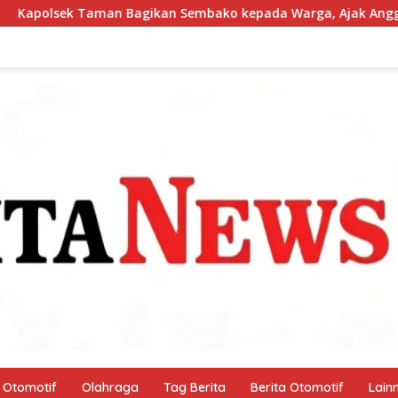
embako kepada Warga, Ajak Anggota Peduli Sosial
Pa
Otomotif
Olahraga
Tag Berita
Berita Otomotif
Lain