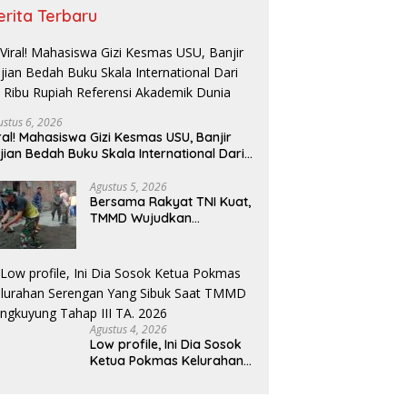
erita Terbaru
ustus 6, 2026
ral! Mahasiswa Gizi Kesmas USU, Banjir
jian Bedah Buku Skala International Dari
 Ribu Rupiah Referensi Akademik Dunia
Agustus 5, 2026
Bersama Rakyat TNI Kuat,
TMMD Wujudkan
Pemerataan
Pembangunan dan
Ketahanan Nasional di
Daerah.
Agustus 4, 2026
Low profile, Ini Dia Sosok
Ketua Pokmas Kelurahan
Serengan Yang Sibuk Saat
TMMD Sengkuyung Tahap