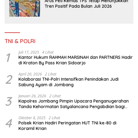
Arus Peti Kemas TPS Tetap Menunjukkan
Tren Positif Pada Bulan Juli 2026
TNI & POLRI
1
Juli 17, 2025
4 Lihat
Kantor Hukum RAHMAH MARSINAH dan PARTNERS Hadir
di Kraton By Pass Krian Sidoarjo
2
April 20, 2026
2 Lihat
Kolaborasi TNI-Polri Intensifkan Penindakan Judi
Sabung Ayam di Jombang
3
Januari 26, 2026
2 Lihat
Kapolres Jombang Pimpin Upacara Penganugerahan
Tanda Kehormatan Satyalancana Pengabdian bagi
Personel Polri
4
Oktober 8, 2025
2 Lihat
Polsek Krian Hadiri Peringatan HUT TNI ke-80 di
Koramil Krian