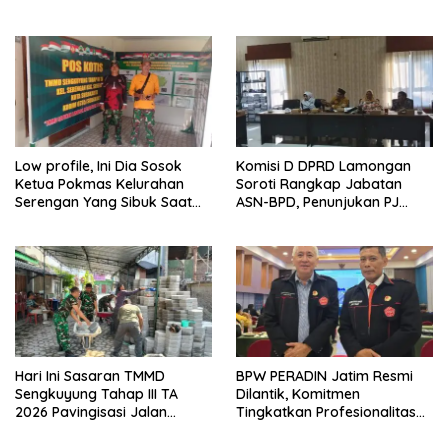
70 Ribu Rupiah Referensi
dan Ketahanan Nasional di
Akademik Dunia
Daerah.
Low profile, Ini Dia Sosok
Komisi D DPRD Lamongan
Ketua Pokmas Kelurahan
Soroti Rangkap Jabatan
Serengan Yang Sibuk Saat
ASN-BPD, Penunjukan PJ
TMMD Sengkuyung Tahap III
Kepala Desa hingga
TA. 2026
Rekrutmen Perangkat Desa
Hari Ini Sasaran TMMD
BPW PERADIN Jatim Resmi
Sengkuyung Tahap III TA
Dilantik, Komitmen
2026 Pavingisasi Jalan
Tingkatkan Profesionalitas
Sepanjang 97 Meter, Lebar
dan Integritas Advokat
4,5 Meter Mulai di Garap