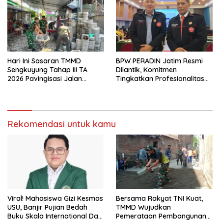
Hari Ini Sasaran TMMD
BPW PERADIN Jatim Resmi
Sengkuyung Tahap III TA
Dilantik, Komitmen
2026 Pavingisasi Jalan
Tingkatkan Profesionalitas
Sepanjang 97 Meter, Lebar
dan Integritas Advokat
4,5 Meter Mulai di Garap
Rekomendasi untuk kamu
Viral! Mahasiswa Gizi Kesmas
Bersama Rakyat TNI Kuat,
USU, Banjir Pujian Bedah
TMMD Wujudkan
Buku Skala International Dari
Pemerataan Pembangunan