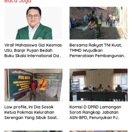
Baca Juga
Viral! Mahasiswa Gizi Kesmas
Bersama Rakyat TNI Kuat,
USU, Banjir Pujian Bedah
TMMD Wujudkan
Buku Skala International Dari
Pemerataan Pembangunan
70 Ribu Rupiah Referensi
dan Ketahanan Nasional di
Akademik Dunia
Daerah.
Low profile, Ini Dia Sosok
Komisi D DPRD Lamongan
Ketua Pokmas Kelurahan
Soroti Rangkap Jabatan
Serengan Yang Sibuk Saat
ASN-BPD, Penunjukan PJ
TMMD Sengkuyung Tahap III
Kepala Desa hingga
TA. 2026
Rekrutmen Perangkat Desa