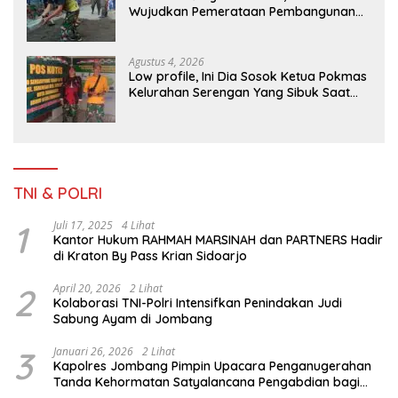
Wujudkan Pemerataan Pembangunan
dan Ketahanan Nasional di Daerah.
Agustus 4, 2026
Low profile, Ini Dia Sosok Ketua Pokmas
Kelurahan Serengan Yang Sibuk Saat
TMMD Sengkuyung Tahap III TA. 2026
TNI & POLRI
1
Juli 17, 2025
4 Lihat
Kantor Hukum RAHMAH MARSINAH dan PARTNERS Hadir
di Kraton By Pass Krian Sidoarjo
2
April 20, 2026
2 Lihat
Kolaborasi TNI-Polri Intensifkan Penindakan Judi
Sabung Ayam di Jombang
3
Januari 26, 2026
2 Lihat
Kapolres Jombang Pimpin Upacara Penganugerahan
Tanda Kehormatan Satyalancana Pengabdian bagi