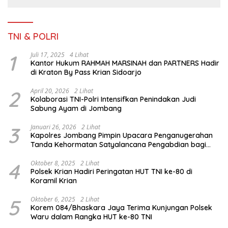
TNI & POLRI
1
Juli 17, 2025
4 Lihat
Kantor Hukum RAHMAH MARSINAH dan PARTNERS Hadir
di Kraton By Pass Krian Sidoarjo
2
April 20, 2026
2 Lihat
Kolaborasi TNI-Polri Intensifkan Penindakan Judi
Sabung Ayam di Jombang
3
Januari 26, 2026
2 Lihat
Kapolres Jombang Pimpin Upacara Penganugerahan
Tanda Kehormatan Satyalancana Pengabdian bagi
Personel Polri
4
Oktober 8, 2025
2 Lihat
Polsek Krian Hadiri Peringatan HUT TNI ke-80 di
Koramil Krian
5
Oktober 6, 2025
2 Lihat
Korem 084/Bhaskara Jaya Terima Kunjungan Polsek
Waru dalam Rangka HUT ke-80 TNI