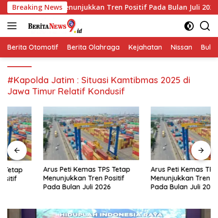
Langsung
etap Menunjukkan Tren Positif Pada Bulan Juli 2026
Breaking News
Ar
ke
konten
Berita Otomotif
Berita Olahraga
Kejahatan
Nissan
Bulut
#Kapolda Jatim : Situasi Kamtibmas 2025 di
Jawa Timur Relatif Kondusif
Arus Peti Kemas TPS Tetap
Arus Peti Kemas TPS Tetap
Menunjukkan Tren Positif
Menunjukkan Tren Positif
Pada Bulan Juli 2026
Pada Bulan Juli 2026