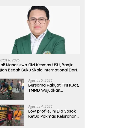
ustus 6, 2026
ral! Mahasiswa Gizi Kesmas USU, Banjir
jian Bedah Buku Skala International Dari
 Ribu Rupiah Referensi Akademik Dunia
Agustus 5, 2026
Bersama Rakyat TNI Kuat,
TMMD Wujudkan
Pemerataan
Pembangunan dan
Ketahanan Nasional di
Agustus 4, 2026
Daerah.
Low profile, Ini Dia Sosok
Ketua Pokmas Kelurahan
Serengan Yang Sibuk Saat
TMMD Sengkuyung Tahap