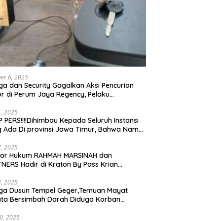
er 6, 2025
a dan Security Gagalkan Aksi Pencurian
r di Perum Jaya Regency, Pelaku
ngkap dan Diserahkan ke Polisi
21, 2025
 PERS!!!!Dihimbau Kepada Seluruh Instansi
 Ada Di provinsi Jawa Timur, Bahwa Nama
ebut Bukan Lagi Wartawan KABIRO
tanews9.id
17, 2025
tor Hukum RAHMAH MARSINAH dan
NERS Hadir di Kraton By Pass Krian
arjo
14, 2025
ga Dusun Tempel Geger,Temuan Mayat
ta Bersimbah Darah Diduga Korban
bunuhan dan Perampokan
30, 2025