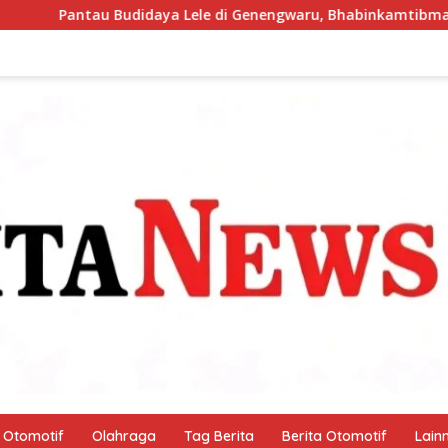
aya Lele di Genengwaru, Bhabinkamtibmas Pastikan Pertumbuha
Otomotif
Olahraga
Tag Berita
Berita Otomotif
Lain