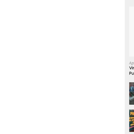
Ag
Vi
Pu
70