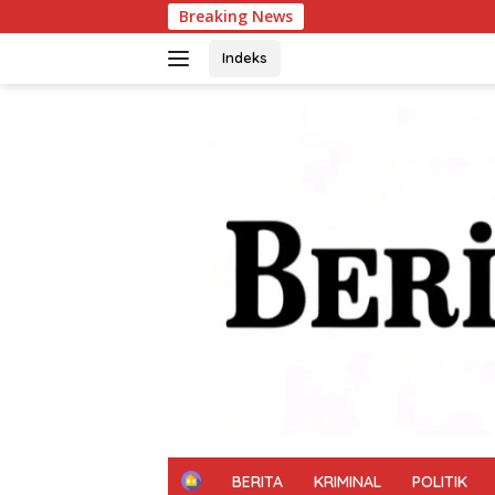
Langsung
Breaking News
Pantau Budid
ke
konten
Indeks
H
BERITA
KRIMINAL
POLITIK