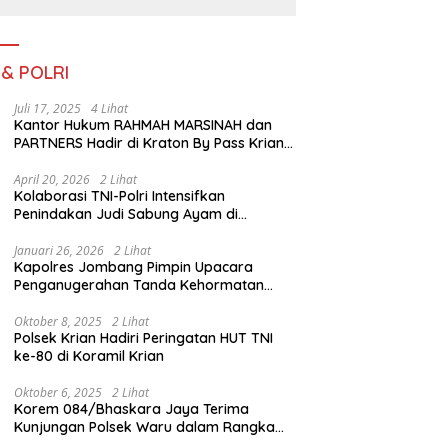
III TA. 2026
 & POLRI
Juli 17, 2025
4 Lihat
Kantor Hukum RAHMAH MARSINAH dan
PARTNERS Hadir di Kraton By Pass Krian
Sidoarjo
April 20, 2026
2 Lihat
Kolaborasi TNI-Polri Intensifkan
Penindakan Judi Sabung Ayam di
Jombang
Januari 26, 2026
2 Lihat
Kapolres Jombang Pimpin Upacara
Penganugerahan Tanda Kehormatan
Satyalancana Pengabdian bagi Personel
Polri
Oktober 8, 2025
2 Lihat
Polsek Krian Hadiri Peringatan HUT TNI
ke-80 di Koramil Krian
Oktober 6, 2025
2 Lihat
Korem 084/Bhaskara Jaya Terima
Kunjungan Polsek Waru dalam Rangka
HUT ke-80 TNI