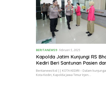
BERITANEWS9
Februari 5, 2025
Kapolda Jatim Kunjungi RS Bh
Kediri Beri Santunan Pasien da
Tenaga Medis
Beritanews9.id || KOTA KEDIRI – Dalam kunjunga
Kota Kediri, Kapolda Jawa Timur Irjen…