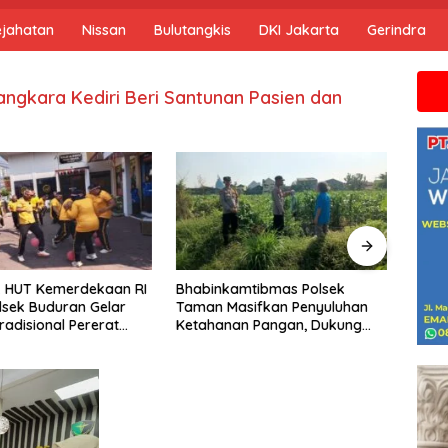
ejahatan
Nissan
Bulutangkis
DKI Jakarta
Gerindra
Jika a
ngkara Kediri Beri Santunan Pasien dan
Bhabinkamtibmas Polsek
Ngusikan Lakukan Peninjauan
Tanaman Jagung Dalam
Rangka Mendukung Ketahanan
Pangan
amtibmas Polsek
Patro
asifkan Penyuluhan
Sasar
an Pangan, Dukung
Warg
bada Jagung