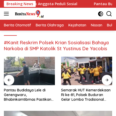
Langsung
Ajak Anggota Peduli Sosial
Breaking News
Pantau Budidaya Lele di 
ke
konten
Berita Otomotif
Berita Olahraga
Kejahatan
Nissan
Bulut
#Kanit Reskrim Polsek Krian Sosialisasi Bahaya
Narkoba di SMP Katolik St Yustinus De Yacobis
Pantau Budidaya Lele di
Semarak HUT Kemerdekaan
Genengwaru,
RI ke-81, Polsek Buduran
Bhabinkamtibmas Pastikan
Gelar Lomba Tradisional
Pertumbuhan Ikan Berjalan
Pererat Soliditas Personel
Baik