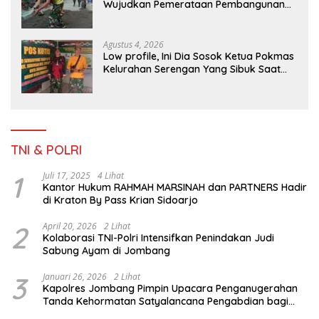
Wujudkan Pemerataan Pembangunan
dan Ketahanan Nasional di Daerah.
Agustus 4, 2026
Low profile, Ini Dia Sosok Ketua Pokmas
Kelurahan Serengan Yang Sibuk Saat
TMMD Sengkuyung Tahap III TA. 2026
TNI & POLRI
1
Juli 17, 2025
4 Lihat
Kantor Hukum RAHMAH MARSINAH dan PARTNERS Hadir
di Kraton By Pass Krian Sidoarjo
2
April 20, 2026
2 Lihat
Kolaborasi TNI-Polri Intensifkan Penindakan Judi
Sabung Ayam di Jombang
3
Januari 26, 2026
2 Lihat
Kapolres Jombang Pimpin Upacara Penganugerahan
Tanda Kehormatan Satyalancana Pengabdian bagi
Personel Polri