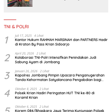
TMMD Sengkuyung Tahap III TA. 2026
TNI & POLRI
1
Juli 17, 2025
4 Lihat
Kantor Hukum RAHMAH MARSINAH dan PARTNERS Hadir
di Kraton By Pass Krian Sidoarjo
2
April 20, 2026
2 Lihat
Kolaborasi TNI-Polri Intensifkan Penindakan Judi
Sabung Ayam di Jombang
3
Januari 26, 2026
2 Lihat
Kapolres Jombang Pimpin Upacara Penganugerahan
Tanda Kehormatan Satyalancana Pengabdian bagi
Personel Polri
4
Oktober 8, 2025
2 Lihat
Polsek Krian Hadiri Peringatan HUT TNI ke-80 di
Koramil Krian
5
Oktober 6, 2025
2 Lihat
Korem 084/Bhaskara Jaya Terima Kunjungan Polsek