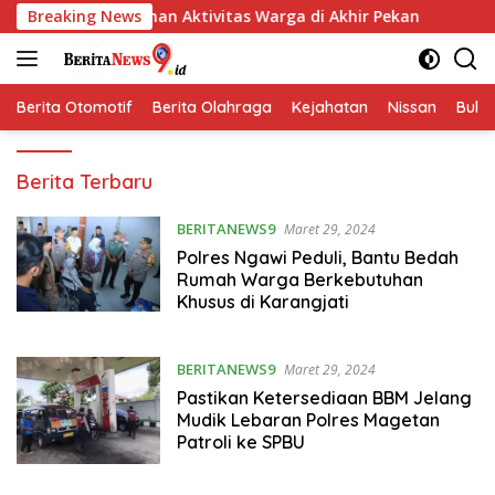
Langsung
an Nyaman Aktivitas Warga di Akhir Pekan
Breaking News
Bhabinkamti
ke
konten
Berita Otomotif
Berita Olahraga
Kejahatan
Nissan
Bulut
beritanews9
Berita Terbaru
BERITANEWS9
Maret 29, 2024
Polres Ngawi Peduli, Bantu Bedah
Rumah Warga Berkebutuhan
Khusus di Karangjati
BERITANEWS9
Maret 29, 2024
Pastikan Ketersediaan BBM Jelang
Mudik Lebaran Polres Magetan
Patroli ke SPBU